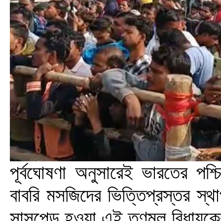
পূর্বঘোষণা অনুসারেই ভারতের পশ্চিম
বাবরি মসজিদের ভিত্তিপ্রস্তর স্
সাসপেন্ড হওয়া এই তৃণমূল বিধায়কের