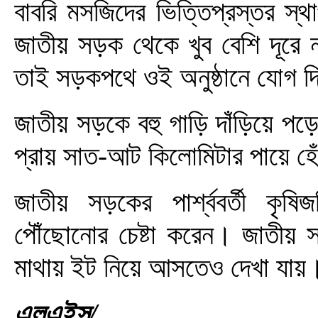
বাবরি মসজিদের ভিত্তিপ্রস্তর স্থ
জাতীয় সড়ক থেকে খুব বেশি দূর
তাই সড়কপথে ওই অনুষ্ঠানে যোগ দ
জাতীয় সড়কে বহু গাড়ি দাঁড়িয়ে পড
প্রায় সাত-আট কিলোমিটার পায়ে হ
জাতীয় সড়কের পার্শ্ববর্তী কৃ
পৌঁছোনোর চেষ্টা করেন। জাতীয় স
মাথায় ইট নিয়ে আসতেও দেখা যায়
এলএইস/