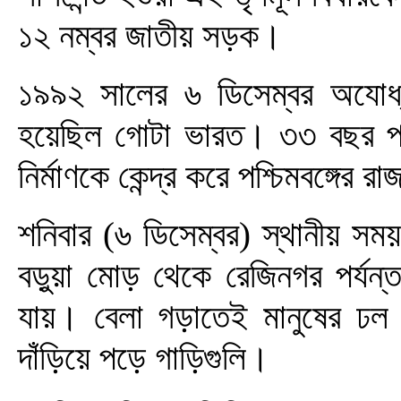
১২ নম্বর জাতীয় সড়ক।
১৯৯২ সালের ৬ ডিসেম্বর অযোধ্
হয়েছিল গোটা ভারত। ৩৩ বছর পর
নির্মাণকে কেন্দ্র করে পশ্চিমবঙ্গে
শনিবার (৬ ডিসেম্বর) স্থানীয় সময়
বড়ুয়া মোড় থেকে রেজিনগর পর্য
যায়। বেলা গড়াতেই মানুষের ঢল 
দাঁড়িয়ে পড়ে গাড়িগুলি।