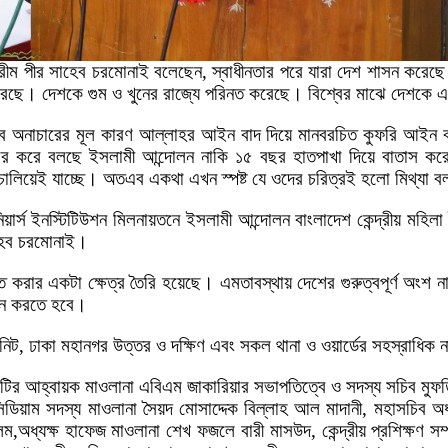
রীম পীর সাহেব চরমোনাই বলেছেন, স্বাধীনতার পরে যারা দেশ শাসন করেছে
 করেছে। দেশকে গুম ও খুনের রাজ্যে পরিনত করেছে। বিশ্বের মাঝে দেশকে
ব অনাচারের মূল কারণ আল্লাহর আইন বাদ দিয়ে মানবরচিত কুফরি আইন বাস
াচার করে বলছে ইসলামী আন্দোলন নাকি ১৫ বছর হাতপাখা দিয়ে বাতাস কর
ালিয়েই যাচ্ছে। অতএব একথা এখন স্পষ্ট যে ওদের চরিত্রই হলো মিথ্যা ব
়ার্স ইনস্টিটিউশন মিলনায়তনে ইসলামী আন্দোলন বাংলাদেশ কেন্দ্রীয় মহিলা ই
াহেব চরমোনাই।
িত করার একটা ক্ষেত্র তৈরি হয়েছে। এমতাবস্থায় দেশের গুরুত্বপূর্ণ অ
পালন করতে হবে।
নিট, ঢাকা মহানগর উত্তর ও দক্ষিণ এবং সকল থানা ও ওয়ার্ডের সহস্রাধিক ন
ির আহ্বায়ক মাওলানা এবিএম জাকারিয়ার সভাপতিত্বে ও সদস্য সচিব মুফত
িয়াম সদস্য মাওলানা সৈয়দ মোসাদ্দেক বিল্লাহ আল মাদানী, মহাসচিব অধ
ধ্যক্ষ হাফেজ মাওলানা শেখ ফজলে বারী মাসউদ, কেন্দ্রীয় প্রশিক্ষণ সম্