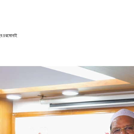
েব চরমোনাই