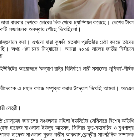
 তারা বারবার দেশকে চোরের দিক থেকে চ্যাম্পিয়ন করেছে। দেশের টাকা
 একটি লজ্জাজনক অবস্থায় পৌঁছে দিয়েছিলো।
্তবায়ন করা। এখনো যারা কুফরি মতবাদ প্রতিষ্ঠার চেষ্টা করছে তাদের
েছি। অথচ এটা চরম মিথ্যাচার। আমরা ২০১৪ সালের জাতীয় নির্বাচনে
লা।
উনিটের আয়োজনে 'কল্যাণ রাষ্ট্র বিনির্মাণে নারী সমাজের ভূমিকা'-শীর্ষক
ংশ নারীদেরকে এ মহান কাজে সম্পৃক্ত করার উদ্যোগ নিয়েছি আমরা। অতএব
ারী নেত্রী।
ি মোস্তফা কামালের সঞ্চালনায় মহিলা ইউনিটের সেমিনারে বিশেষ অতিথি
্যক্ষ হাফেজ মাওলানা ইউনুছ আহমদ, সিনিয়র যুগ্ম-মহাসচিব ও মুখপাত্র
পাদক হাফেজ মাওলানা নুরুল করীম আকরাম,কেন্দ্রীয় সাংগঠনিক সম্পাদক