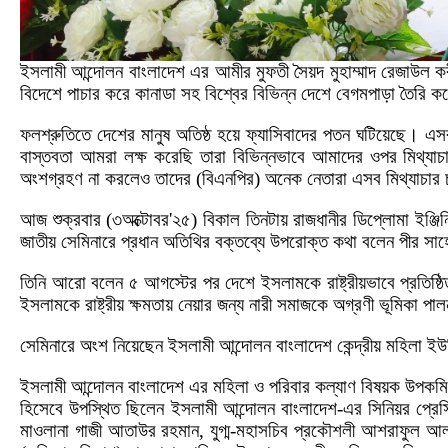
ইসলামী আন্দোলন বাংলাদেশ এর আমীর মুফতী সৈয়দ মুহাম্মাদ রেজাউল ক
বিদেশে পাচার করে কানাডা সহ বিশ্বের বিভিন্ন দেশে বেগমপাড়া তৈরি
ফলশ্রুতিতে দেশের মানুষ অতিষ্ঠ হয়ে ফ্যাসিবাদের পতন ঘটিয়েছে। এস
বাস্তবতা আমরা লক্ষ করেছি তারা বিভিন্নভাবে আমাদের ওপর মিথ্য
অংশগ্রহণ না করলেও তাদের (বিএনপির) অনেক নেতারা এসব মিথ্যাচার চ
আজ শুক্রবার (৩অক্টোবর'২৫) বিকাল তিনটায় রাজধানীর ডিপ্লোমা ইঞ্জিনিয
জাতীয় সেমিনারে প্রধান অতিথির বক্তব্যে উপরোক্ত কথা বলেন পীর স
তিনি আরো বলেন ৫ আগস্টের পর দেশে ইসলামকে রাষ্ট্রীয়ভাবে প্রতিষ্ঠ
ইসলামকে রাষ্ট্রীয় ক্ষমতায় নেয়ার জন্য নারী সমাজকে অগ্রণী ভূমিকা 
সেমিনারে অংশ নিয়েছেন ইসলামী আন্দোলন বাংলাদেশ কেন্দ্রীয় মহিলা ইউ
ইসলামী আন্দোলন বাংলাদেশ এর মহিলা ও পরিবার কল্যাণ বিষয়ক উপকমিট
হিসেবে উপস্থিত ছিলেন ইসলামী আন্দোলন বাংলাদেশ-এর সিনিয়র প্রেসিড
মাওলানা গাজী আতাউর রহমান, যুগ্ম-মহাসচিব প্রকৌশলী আশরাফুল আলম,অ