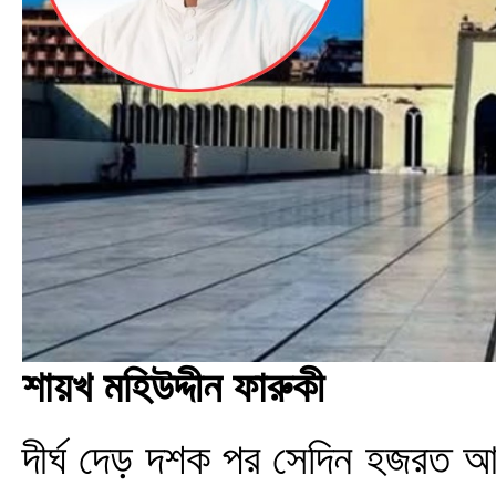
শায়খ মহিউদ্দীন ফারুকী
দীর্ঘ দেড় দশক পর সেদিন হজরত আ