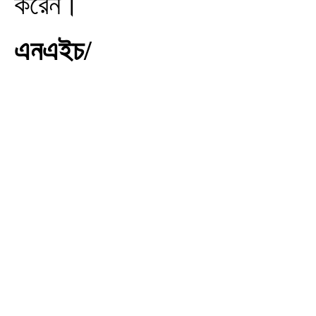
করেন।
এনএইচ/