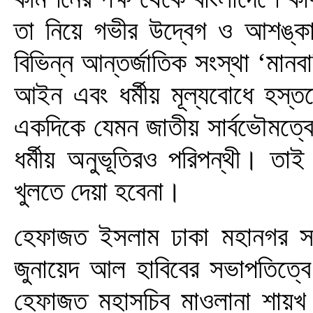
তা নিয়ে গভীর উদ্বেগ ও আশঙ্ক
বিভিন্ন আন্তর্জাতিক সংস্থা ‘মানব
আইন এবং ধর্মীয় মূল্যবোধে হস্তক
একদিকে যেমন জাতীয় সার্বভৌমত্ব
ধর্মীয় অনুভূতিরও পরিপন্থী। তাই 
খুলতে দেয়া হবেনা।
হেফাজত ইসলাম ঢাকা মহানগর সভা
জুনায়েদ আল হাবিবের সভাপতিত্
হেফাজত মহাসচিব মাওলানা শায়খ 