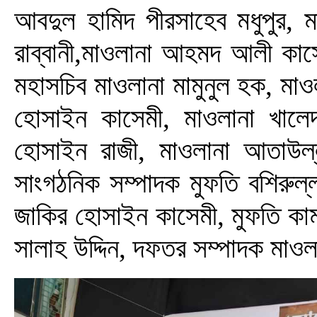
আবদুল হামিদ পীরসাহেব মধুপুর, ম
রাব্বানী,মাওলানা আহমদ আলী কাসে
মহাসচিব মাওলানা মামুনুল হক, মা
হোসাইন কাসেমী, মাওলানা খালেদ 
হোসাইন রাজী, মাওলানা আতাউ
সাংগঠনিক সম্পাদক মুফতি বশিরুল্
জাকির হোসাইন কাসেমী, মুফতি কাম
সালাহ উদ্দিন, দফতর সম্পাদক মাও