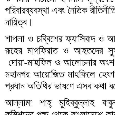
পরিবারব্যবস্থা এবং নৈতিক রীতিনীত
দায়িত্ব।
শাপলা ও চব্বিশের ফ্যাসিবাদ ও আ
রূহের মাগফিরাত ও আহতদের সু
দোয়া-মাহফিল ও আলোচনার অংশ হ
মহানগর আয়োজিত মাহফিলে হেফাজত
প্রধান অতিথির ভাষণে এসব কথা ব
আল্লামা শাহ্ মুহিব্বুল্লাহ বাব
কমিশনের পক্ষ থেকে বাংলাদেশে কা