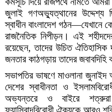
কর্মসূচি দিয়ে রাজপথে নামতে আমর
জুলাই গণঅভ্যুত্থানের উদ্দেশ্য 
স্বাধীন বাংলাদেশ গঠন—যেখানে কো
রাজনৈতিক নিপীড়ন। এই শহীদদের স
রয়েছেন, তাদের উচিত ঐতিহাসিক দ
জনতার কাঠগড়ায় তাদের জবাবদিহি
সভাপতির ভাষণে মাওলানা জুনাইদ 
দেশের স্বাধীনতা ও ইসলামবিরোধ
অভ্যন্তরে ও বাইরে শত্রুর
ফ্যাসিবাদবিরোধী ঐক্যকে আরও শক