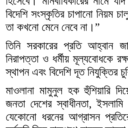
হিসেবে। মানবাধিকারের নামে যদি 
বিদেশি সংস্কৃতির চাপানো নিয়ম চা
তা কখনো মেনে নেবে না।”
তিনি সরকারের প্রতি আহ্বান জান
নিরাপত্তা ও ধর্মীয় মূল্যবোধকে রক্ষ
স্থাপন এবং বিদেশি দূত নিযুক্তির 
মাওলানা মামুনুল হক হুঁশিয়ারি দ
জনতা দেশের স্বাধীনতা, ইসলামি 
যেকোনো ধরনের আগ্রাসন প্রতির