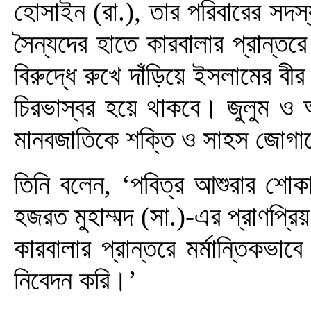
হোসাইন (রা.), তার পরিবারের সদস্
সৈন্যদের হাতে কারবালার প্রান্ত
বিরুদ্ধে রুখে দাঁড়িয়ে ইসলামের বী
চিরভাস্বর হয়ে থাকবে। জুলুম ও অব
মানবজাতিকে শক্তি ও সাহস জোগা
তিনি বলেন, ‘পবিত্র আশুরার শোকা
হজরত মুহাম্মদ (সা.)-এর প্রাণপ্
কারবালার প্রান্তরে মর্মান্তিকভাব
নিবেদন করি।’