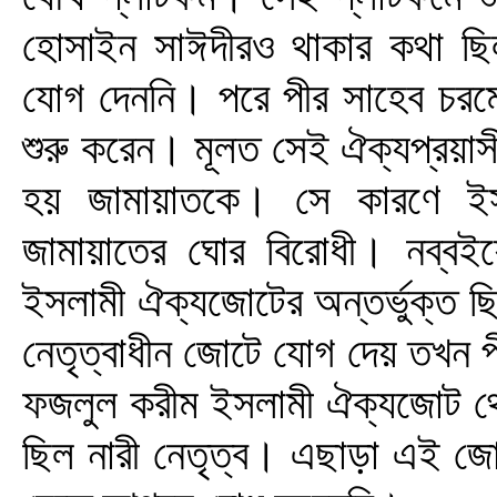
হোসাইন সাঈদীরও থাকার কথা ছিল।
যোগ দেননি। পরে পীর সাহেব চরমোন
শুরু করেন। মূলত সেই ঐক্যপ্রয়াসী
হয় জামায়াতকে। সে কারণে ইসল
জামায়াতের ঘোর বিরোধী। নব্বইয়
ইসলামী ঐক্যজোটের অন্তর্ভুক্ত 
নেতৃত্বাধীন জোটে যোগ দেয় তখন প
ফজলুল করীম ইসলামী ঐক্যজোট থে
ছিল নারী নেতৃত্ব। এছাড়া এই জো