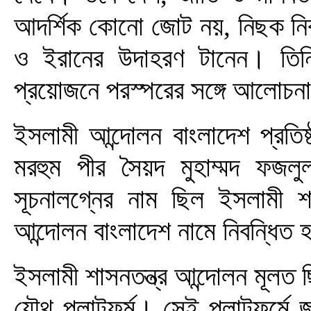
আদর্শিক কোনো জোট নয়, নিছক নির্
ও ইরানের উদাহরণ টানেন। তিনি 
প্রয়োজনে পরস্পরের সঙ্গে আলোচ
ইসলামী আন্দোলন বাংলাদেশ প্রত
মরহুম পীর সৈয়দ মুহাম্মদ ফজল
সূচনালগ্নের নাম ছিল ইসলামী শ
আন্দোলন বাংলাদেশ নামে নিবন্ধিত
ইসলামী শাসনতন্ত্র আন্দোলন মূলত 
যৌথ প্লাটফর্ম। সেই প্লাটফর্মে 