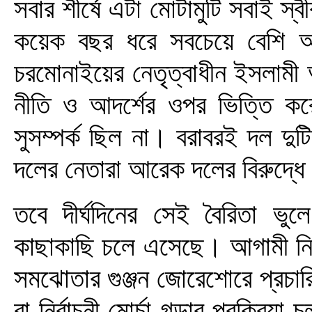
সবার শীর্ষে এটা মোটামুটি সবাই 
কয়েক বছর ধরে সবচেয়ে বেশি আ
চরমোনাইয়ের নেতৃত্বাধীন ইসলামী 
নীতি ও আদর্শের ওপর ভিত্তি ক
সুসম্পর্ক ছিল না। বরাবরই দল দুট
দলের নেতারা আরেক দলের বিরুদ্ধে
তবে দীর্ঘদিনের সেই বৈরিতা ভুল
কাছাকাছি চলে এসেছে। আগামী নির্ব
সমঝোতার গুঞ্জন জোরেশোরে প্রচার
বা নির্বাচনী মোর্চা গড়ার প্রক্রি