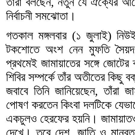
তারা বলছেন, নতুন যে ঐক্যের আ
নির্বাচনী সমঝোতা।
গতকাল মঙ্গলবার (১ জুলাই) নিউইয়র
টকশোতে অংশ নেন মুফতি সৈয়দ 
প্রথমেই জামায়াতের সঙ্গে জোটের ব
শিবির সম্পর্কে তাঁর অতীতের কিছু 
জবাবে তিনি জানিয়েছেন, তাঁরা জ
পোষণ করতেন কিংবা দলটিকে যেভ
একচুলও হেরফের হয়নি। জামায়াত
দেখে। তবে দেশ, জাতি ও মানবতার