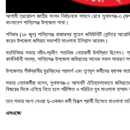
আগামী ত্রয়োদশ জাতীয় সংসদ নির্বাচনকে সামনে রেখে সুনামগঞ্জ-৩ (জগ
বাংলাদেশ শান্তিগঞ্জ উপজেলা শাখা।
শনিবার (২৮ জুন) শান্তিগঞ্জ বাজারস্থ সুহেল কমিউনিটি সেন্টার
করেন উপজেলা জমিয়ত সভাপতি মাওলানা ইলিয়াস আহমদ।
মতবিনিময় সভায় নবীন-প্রবীণ শতাধিক নেতাকর্মী উপস্থিত ছিলেন। প
কার্যনির্বাহী সদস্য, শান্তিগঞ্জ উপজেলা জমিয়তের সাবেক সফল সাধা
উপজেলার শীর্ষস্থানীয় মুরব্বিদের পরামর্শ এবং তৃণমূল কর্মীদের ব্যাপক ম
সভায় নেতাকর্মীরা বলেন, সুনামগঞ্জ-৩ আসনটি ঐতিহ্যগতভাবে জমিয়তের শক
বিজয়ের দিকে এগিয়ে নিতে হলে পরীক্ষিত ও পরিচিত মুখ মাওলানা হাম্ম
তবে সভায় অংশ নেওয়া দু-একজন কর্মী বিকল্প প্রার্থী হিসেবে মাওলানা
এসএকে/