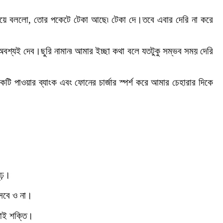
িয়ে বললো, তোর পকেটে টেকা আছে৷ টেকা দে।তবে এবার দেরি না করে
শ্যই দেব।ছুরি নামান৷ আমার ইচ্ছা কথা বলে যতটুকু সম্ভব সময় দেরি
পাওয়ার ব্যাংক এবং ফোনের চার্জার স্পর্শ করে আমার চেহারার দিকে
মুঢ়।
সবে ও না।
তাই শক্তি।