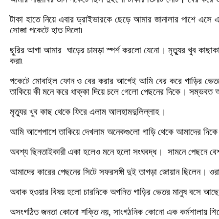
টাকা হাতে নিয়ে এবার ড্রাইভারকে ছেড়ে আমার জানালার পাশে এসে
সোজা পকেটে হাত দিলো৷
ছুরির আগা আমার ঘাড়ের চামড়া স্পর্শ করলো যেনো। মৃত্যুর খুব কাছ
করা৷
পকেটে মোবাইল ফোন ও বের করার আগেই আমি বের করে গাড়ির ভেতরে ড্
তাকিয়ে কী মনে করে ধাক্কা দিয়ে চলে গেলো পেছনের দিকে। সম্ভবত অ
মৃত্যুর খুব কাছ থেকে ফিরে এলাম আলহামদুলিল্লাহ।
আমি আশেপাশে তাকিয়ে দেখলাম অনেকগুলো গাড়ি থেকে আমাদের দিকে তা
অবশ্য ছিনতাইকারী একা হলেও মনে হলো সংঘবদ্ধ। সামনে পেছনে ব
আমাদের কারের পেছনের সিটে সফরসঙ্গী দুই তাগড়া জোয়ান ছিলেন। ওরা 
অবাক হওয়ার বিষয় হলো চারদিকে অগনিত গাড়ির ভেতর মানুষ বসে আ
অসংগঠিত জনতা কোনো শক্তি নয়, সাংগঠনিক কোনো এক কর্মশালায় শিখ