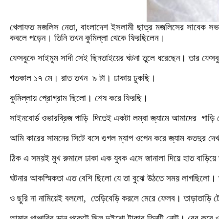
খেলাফত মজলিস নেতা, বাংলাদেশ ইসলামী ছাত্র মজলিসের সাবেক সভাপ
কবলে পড়েন। তিনি তখন কুমিল্লা থেকে ফিরছিলেন।
ফেসবুকে সাইমুম সাদী সেই ছিনতাইয়ের ঘটনা তুলে ধরেছেন। তার ফেসবুক 
গতকাল ১৭ মে। রাত তখন ৯ টা। ঢাকায় ঢুকছি।
কুমিল্লায় প্রোগ্রাম ছিলো। শেষ করে ফিরছি।
সাইনবোর্ড ওভারব্রিজ পাড়ি দিতেই একটা লম্বা জ্যামে আমাদের গাড়
আমি কারের সামনের সিটে বসে গুগল ম্যাপ ওপেন করে জ্যাম কতদুর দে
ঠিক এ সময়ই মুখ রুমালে ঢাকা এক যুবক এসে জানালা দিয়ে হাত বাড়িয়ে
ঘটনার আকস্মিকতা এত বেশি ছিলো যে তা বুঝে উঠতে সময় লাগছিলো। ড
ও ছুরি না নামিয়েই বললো, তেড়িবেড়ি করলে মেরে ফেলব। তাড়াতাড়ি ট
আমার পাঞ্জাবির ডান পকেটে ছিল দুইশো টাকার তিনটি নোট। বের করে