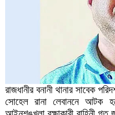
রাজধানীর বনানী থানার সাবেক পরিদ
সোহেল রানা লেবাননে আটক হয়
আইনশৃঙ্খলা রক্ষাকারী বাহিনী গত