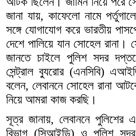
আটক ছিলেন। জামিন নিয়ে পরে স
জানা যায়, কাফেলো নামে পর্তুগা
সঙ্গে যোগাযোগ করে ভারতীয় পাসপোর
দেশে পালিয়ে যান সোহেল রানা। স
জানতে চাইলে পুলিশ সদর দপ্তরের
সেন্ট্রাল ব্যুরোর (এনসিবি) এআ
বলেন, লেবাননে সোহেল রানা আটক
নিয়ে আমরা কাজ করছি।
সূত্র জানায়, লেবাননে পুলিশের 
বিভাগ (সিআইডি) ও পুলিশ সদর