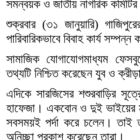
সমন্বয়ক ও জাতীয় নাগরিক কমিটি
শুক্রবার (৩১ জানুয়ারি) গাজিপুর
পারিবারিকভাবে বিবাহ কার্য সম্পন্ন
সামাজিক যোগাযোগমাধ্যম ফেসবু
তথ্যটি নিশ্চিত করেছেন যুব ও ক্রী
এদিকে সারজিসের শশুরবাড়ির সূত্র
হাফেজা। একবোন ও দুই ভাইয়ের মধ্
সবসময়ই পর্দা করে চলেন। তাই ত
অনিচ্ছা প্রকাশ করেছেন তারা।