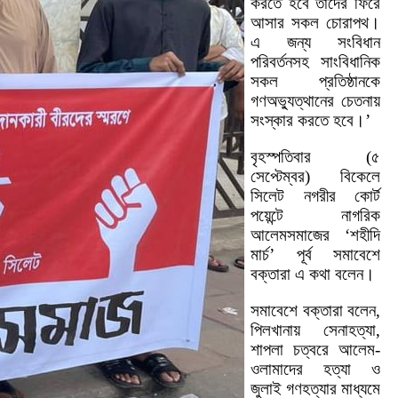
করতে হবে তাদের ফিরে
আসার সকল চোরাপথ।
এ জন্য সংবিধান
পরিবর্তনসহ সাংবিধানিক
সকল প্রতিষ্ঠানকে
গণঅভ্যুত্থানের চেতনায়
সংস্কার করতে হবে।’
বৃহস্পতিবার (৫
সেপ্টেম্বর) বিকেলে
সিলেট নগরীর কোর্ট
পয়েন্টে নাগরিক
আলেমসমাজের ‘শহীদি
মার্চ’ পূর্ব সমাবেশে
বক্তারা এ কথা বলেন।
সমাবেশে বক্তারা বলেন,
পিলখানায় সেনাহত্যা,
শাপলা চত্বরে আলেম-
ওলামাদের হত্যা ও
জুলাই গণহত্যার মাধ্যমে