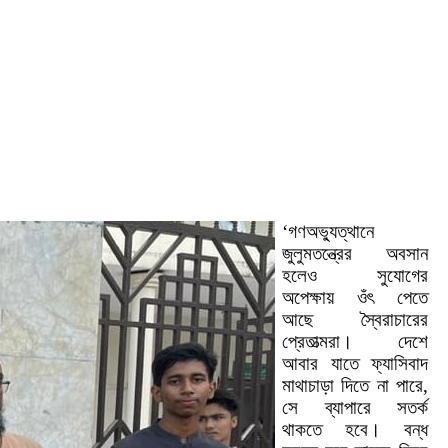
‘গণঅভ্যুত্থানে
জুলুমতন্ত্রের অবসান
হলেও সুযোগের
অপেক্ষায় ওঁৎ পেতে
আছে স্বৈরাচারের
প্রেতাত্মরা। দেশে
আবার যাতে ফ্যাসিবাদ
মাথাচাড়া দিতে না পারে,
সে ব্যাপারে সতর্ক
থাকতে হবে। বন্ধ