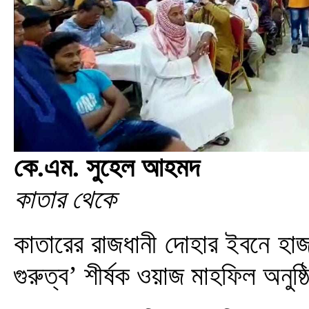
কে.এম. সুহেল আহমদ
কাতার থেকে
কাতারের রাজধানী দোহার ইবনে হাজ
গুরুত্ব’ শীর্ষক ওয়াজ মাহফিল অনুষ