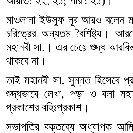
আয়াত: ২২, ২১; পারা: ২১)।
মাওলানা ইউসুফ নূর আরও বলেন মা
চরিত্রের অন্যতম বৈশিষ্ট্য। আর
মহানবী সা.। এর চেয়ে শুদ্ধ আরব
থাকবে না।
তাই মহানবী সা. সুন্নত হিসেবে প্
শুদ্ধভাবে লেখা, পড়া ও বলা মহা
প্রকাশের বহিঃপ্রকাশ।
সভাপতির বক্তব্যে অধ্যাপক আমিন