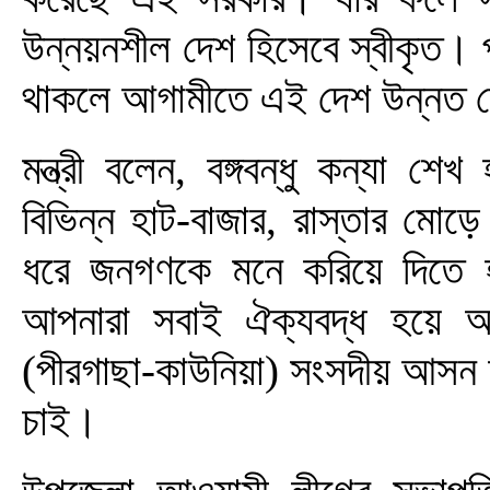
উন্নয়নশীল দেশ হিসেবে স্বীকৃত। প্
থাকলে আগামীতে এই দেশ উন্নত দে
মন্ত্রী বলেন, বঙ্গবন্ধু কন্যা শ
বিভিন্ন হাট-বাজার, রাস্তার মোড়ে 
ধরে জনগণকে মনে করিয়ে দিতে
আপনারা সবাই ঐক্যবদ্ধ হয়ে 
(পীরগাছা-কাউনিয়া) সংসদীয় আসন
চাই।