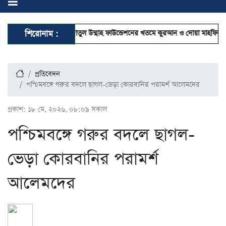
ুত্থান দিবসে ইফাদাতুল উম্মাহ ফাউন্ডেশনের খতমে কুরআন ও দোয়া মাহফিল
শিরোনাম :
গণভোট
প্রতিবেদন
পশ্চিমবঙ্গে গরুর বদলে ছাগল-ভেড়া কোরবানির পরামর্শ আলেমদের
প্রকাশ:
১৮ মে, ২০২৬, ০৮:০৯ সকাল
পশ্চিমবঙ্গে গরুর বদলে ছাগল-
ভেড়া কোরবানির পরামর্শ
আলেমদের