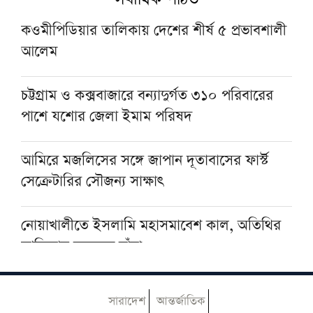
কুরআন খতম ও বিশেষ দোয়া মাহফিল
কওমীপিডিয়ার তালিকায় দেশের শীর্ষ ৫ প্রভাবশালী
আলেম
চব্বিশের জুলাই অভ্যুত্থান ও মাদরাসাপড়ুয়াদের
অবিস্মরণীয় ভূমিকা
চট্টগ্রাম ও কক্সবাজারে বন্যাদুর্গত ৩১০ পরিবারের
পাশে যশোর জেলা ইমাম পরিষদ
হজযাত্রীদের জন্য নতুন ছাতার নকশা আহ্বান সৌদি
হজ ও ওমরাহ মন্ত্রণালয়ের
আমিরে মজলিসের সঙ্গে জাপান দূতাবাসের ফার্স্ট
সেক্রেটারির সৌজন্য সাক্ষাৎ
নোয়াখালীতে ইসলামি মহাসমাবেশ কাল, অতিথির
তালিকায় রয়েছেন যাঁরা
৫ আগস্ট বন্ধ থাকবে আল-হাইআতুল উলয়া ও
সারাদেশ
আন্তর্জাতিক
বেফাক কার্যালয়