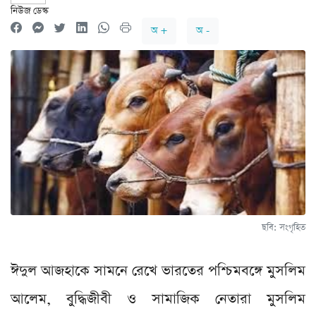
নিউজ ডেস্ক
অ +
অ -
ছবি: সংগৃহিত
ঈদুল আজহাকে সামনে রেখে ভারতের পশ্চিমবঙ্গে মুসলিম
আলেম, বুদ্ধিজীবী ও সামাজিক নেতারা মুসলিম