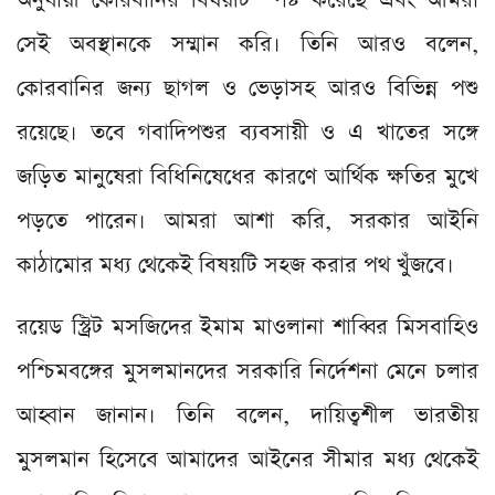
অনুযায়ী কোরবানির বিষয়টি স্পষ্ট করেছে এবং আমরা
সেই অবস্থানকে সম্মান করি। তিনি আরও বলেন,
কোরবানির জন্য ছাগল ও ভেড়াসহ আরও বিভিন্ন পশু
রয়েছে। তবে গবাদিপশুর ব্যবসায়ী ও এ খাতের সঙ্গে
জড়িত মানুষেরা বিধিনিষেধের কারণে আর্থিক ক্ষতির মুখে
পড়তে পারেন। আমরা আশা করি, সরকার আইনি
কাঠামোর মধ্য থেকেই বিষয়টি সহজ করার পথ খুঁজবে।
রয়েড স্ট্রিট মসজিদের ইমাম মাওলানা শাব্বির মিসবাহিও
পশ্চিমবঙ্গের মুসলমানদের সরকারি নির্দেশনা মেনে চলার
আহ্বান জানান। তিনি বলেন, দায়িত্বশীল ভারতীয়
মুসলমান হিসেবে আমাদের আইনের সীমার মধ্য থেকেই