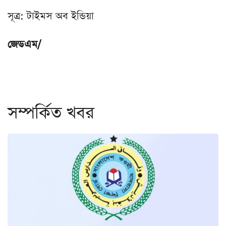
সূত্র: টাইমস অব ইন্ডিয়া
জেডএম/
সম্পর্কিত খবর