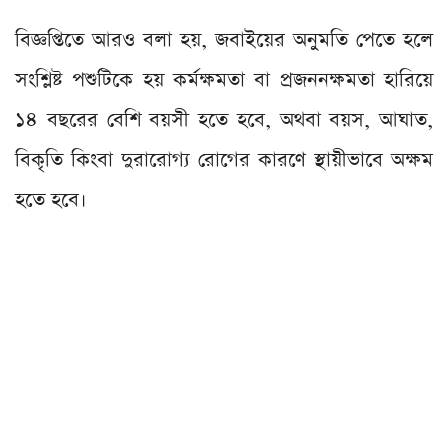
বিজ্ঞপ্তিতে আরও বলা হয়, জবাইয়ের অনুমতি পেতে হলে
সংশ্লিষ্ট পশুটিকে হয় কর্মক্ষমতা বা প্রজননক্ষমতা হারিয়ে
১৪ বছরের বেশি বয়সী হতে হবে, অথবা বয়স, আঘাত,
বিকৃতি কিংবা দুরারোগ্য রোগের কারণে স্থায়ীভাবে অক্ষম
হতে হবে।