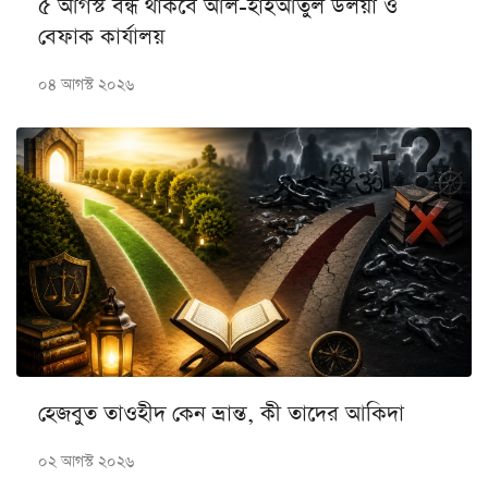
৫ আগস্ট বন্ধ থাকবে আল-হাইআতুল উলয়া ও
বেফাক কার্যালয়
০৪ আগস্ট ২০২৬
হেজবুত তাওহীদ কেন ভ্রান্ত, কী তাদের আকিদা
০২ আগস্ট ২০২৬