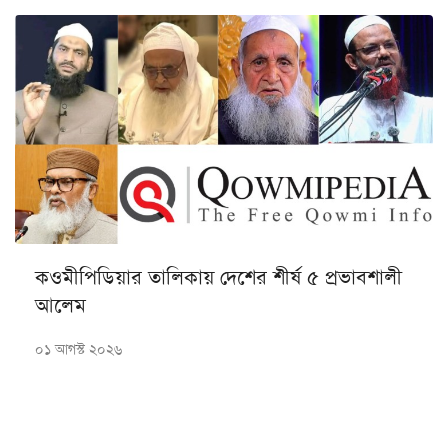
কওমীপিডিয়ার তালিকায় দেশের শীর্ষ ৫ প্রভাবশালী
আলেম
০১ আগস্ট ২০২৬