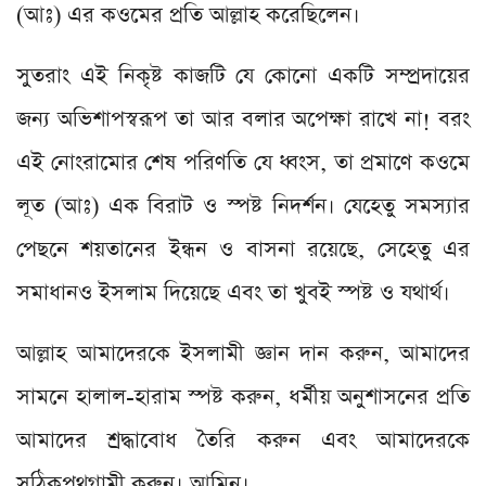
(আঃ) এর কওমের প্রতি আল্লাহ করেছিলেন।
সুতরাং এই নিকৃষ্ট কাজটি যে কোনো একটি সম্প্রদায়ের
জন্য অভিশাপস্বরূপ তা আর বলার অপেক্ষা রাখে না! বরং
এই নোংরামোর শেষ পরিণতি যে ধ্বংস, তা প্রমাণে কওমে
লূত (আঃ) এক বিরাট ও স্পষ্ট নিদর্শন। যেহেতু সমস্যার
পেছনে শয়তানের ইন্ধন ও বাসনা রয়েছে, সেহেতু এর
সমাধানও ইসলাম দিয়েছে এবং তা খুবই স্পষ্ট ও যথার্থ।
আল্লাহ আমাদেরকে ইসলামী জ্ঞান দান করুন, আমাদের
সামনে হালাল-হারাম স্পষ্ট করুন, ধর্মীয় অনুশাসনের প্রতি
আমাদের শ্রদ্ধাবোধ তৈরি করুন এবং আমাদেরকে
সঠিকপথগামী করুন। আমিন।