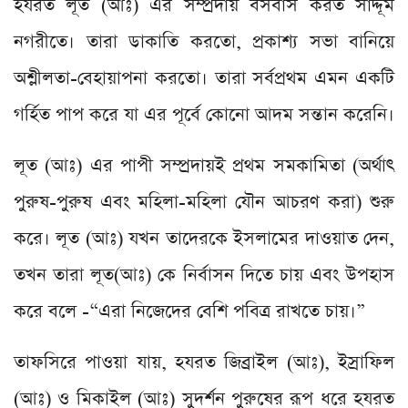
হযরত লূত (আঃ) এর সম্প্রদায় বসবাস করত সাদ্দূম
নগরীতে। তারা ডাকাতি করতো, প্রকাশ্য সভা বানিয়ে
অশ্লীলতা-বেহায়াপনা করতো। তারা সর্বপ্রথম এমন একটি
গর্হিত পাপ করে যা এর পূর্বে কোনো আদম সন্তান করেনি।
লূত (আঃ) এর পাপী সম্প্রদায়ই প্রথম সমকামিতা (অর্থাৎ
পুরুষ-পুরুষ এবং মহিলা-মহিলা যৌন আচরণ করা) শুরু
করে। লূত (আঃ) যখন তাদেরকে ইসলামের দাওয়াত দেন,
তখন তারা লূত(আঃ) কে নির্বাসন দিতে চায় এবং উপহাস
করে বলে -“এরা নিজেদের বেশি পবিত্র রাখতে চায়।”
তাফসিরে পাওয়া যায়, হযরত জিব্রাইল (আঃ), ইস্রাফিল
(আঃ) ও মিকাইল (আঃ) সুদর্শন পুরুষের রূপ ধরে হযরত