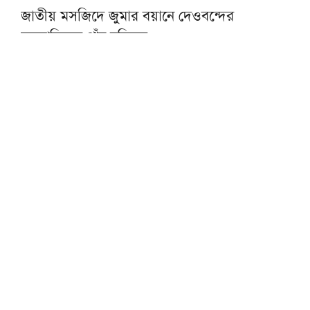
জাতীয় মসজিদে জুমার বয়ানে দেওবন্দের
মুহতামিমের পাঁচ নসিহত
প্রকৃত সুখের একমাত্র পথ ঈমান ও সৎকর্ম: মসজিদে
নববীর খতিব
আল্লামা আহমদ শফীর কবর জিয়ারত করবেন
প্রধানমন্ত্রী
জুনায়েদ জামশেদের সঙ্গে প্রথম সাক্ষাতের
স্মৃতিচারণায় মাওলানা তারিক জামিল
সৎ, পরিশুদ্ধ ও আদর্শবান মানুষের হাতে ক্ষমতা
দিতে হবে: পীর সাহেব চরমোনাই