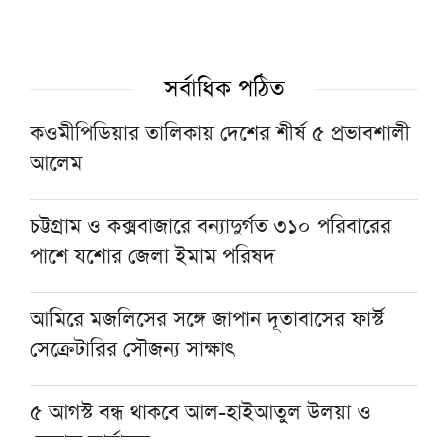
টাওয়ার হ্যামলেটস স্পিকারের সঙ্গে সিলেট-৫
আসনের এমপির বৈঠক
সর্বাধিক পঠিত
শায়খ আওয়ামার মোবারক সান্নিধ্যে
কওমীপিডিয়ার তালিকায় দেশের শীর্ষ ৫ প্রভাবশালী
আলেম
মসজিদের ছাদে বিদ্যুৎস্পৃষ্টে প্রাণ গেল মুয়াজ্জিনের
চট্টগ্রাম ও কক্সবাজারে বন্যাদুর্গত ৩১০ পরিবারের
পাশে যশোর জেলা ইমাম পরিষদ
মুহাম্মদ (সা.)-কে সর্বশেষ নবী বিশ্বাস না করলে
মুসলমান থাকা যায় না: দেওবন্দের মুহতামিম
আমিরে মজলিসের সঙ্গে জাপান দূতাবাসের ফার্স্ট
সেক্রেটারির সৌজন্য সাক্ষাৎ
৫ আগস্ট বন্ধ থাকবে আল-হাইআতুল উলয়া ও
বেফাক কার্যালয়