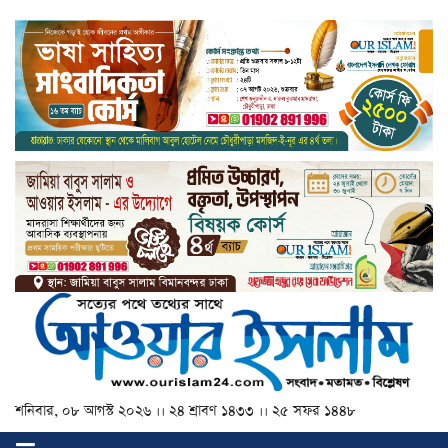
শনিবার, ০৮ আগস্ট ২০২৬ ।। ২৪ শ্রাবণ ১৪৩৩ ।। ২৫ সফর ১৪৪৮